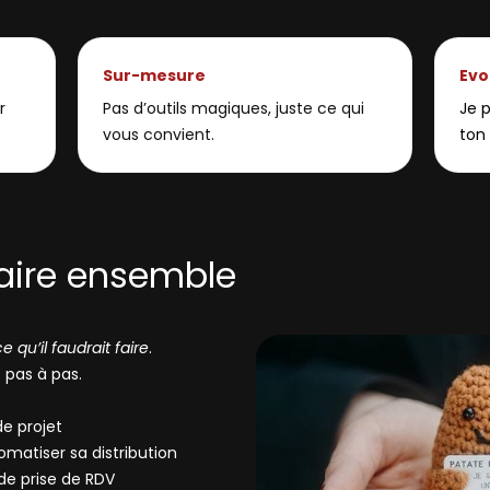
Sur-mesure
Evo
r
Pas d’outils magiques, juste ce qui
Je 
vous convient.
ton 
faire ensemble
ce qu’il faudrait faire
.
— pas à pas.
de projet
matiser sa distribution
de prise de RDV